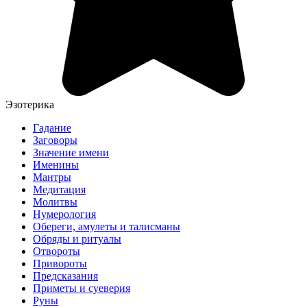
Эзотерика
Гадание
Заговоры
Значение имени
Именины
Мантры
Медитация
Молитвы
Нумерология
Обереги, амулеты и талисманы
Обряды и ритуалы
Отвороты
Привороты
Предсказания
Приметы и суеверия
Руны