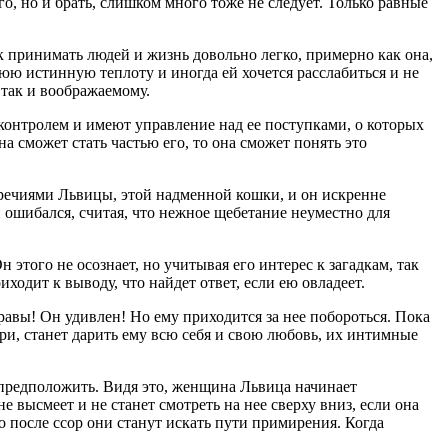
го, но и брать, слишком много тоже не следует. Только равные
принимать людей и жизнь довольно легко, примерно как она,
нюю истинную теплоту и иногда ей хочется расслабиться и не
 так и воображаемому.
 контролем и имеют управление над ее поступками, о которых
а сможет стать частью его, то она сможет понять это
оречиями Львицы, этой надменной кошки, и он искренне
н ошибался, считая, что нежное щебетание неуместно для
н этого не осознает, но учитывая его интерес к загадкам, так
одит к выводу, что найдет ответ, если ею овладеет.
правы! Он удивлен! Но ему приходится за нее побороться. Пока
ри, станет дарить ему всю себя и свою любовь, их интимные
 предположить. Видя это, женщина Львица начинает
 высмеет и не станет смотреть на нее сверху вниз, если она
о после ссор они станут искать пути примирения. Когда