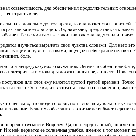
альная совместимость, для обеспечения продолжительных отноше
а ее страсть в лед.
 слышала довольно долгое время, то она может стать опасной. 
разгадывать его загадки. Он, намекает, предлагает, открывает 
сработает. Ее не умиляют загадки, так как она надменна и прямо
придется научиться выражать свои чувства словами. Для него эт
окие эмоции и чувства словами, ощущает себя крайне неловко. 
причинить боль.
ичного и непредсказуемого мужчины. Он не способен полюбить, 
его повторить эти слова для доказывания преданности. Пока он са
поступков или слов ему кажется пустой тратой времени. Точно 
ять эти слова. Он не видит в этом смысла, по его мнению, имее
о, что неважно, что люди говорят, по-настоящему важно то, что о
а мгновение. Если их собеседник в этот момент будет переполне
.
 непредсказуемости Водолея. Да, он неординарный, но именно э
. И к ней вернется ее солнечная улыбка, именно в тот момент, ко
в о том, что она назвала его рассеянным, когда он забыл на год