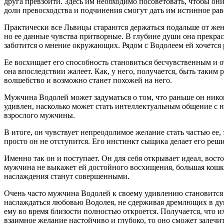
друга превзойти. Здесь им необходимо посоветовать, чтобы они
доли превосходства и подчинения смогут дать им истинное рав
Практически все Львицы стараются держаться подальше от же
но ее данные чувства притворные. В глубине души она прекрас
заботится о мнение окружающих. Рядом с Водолеем ей хочется 
Ее восхищает его способность становиться бесчувственным и от
она впоследствии жалеет. Как, у него, получается, быть таким
волшебство и возможно станет похожей на него.
Мужчина Водолей может задуматься о том, что раньше он нико
удивлен, насколько может стать интеллектуальным общение с н
взрослого мужчины.
В итоге, он чувствует непреодолимое желание стать частью ее, э
просто он не отступится. Его инстинкт сыщика делает его реш
Именно так он и поступает. Он для себя открывает идеал, вост
мужчина не выкажет ей достойного восхищения, большая кошка 
наслаждения станут совершенными.
Очень часто мужчина Водолей к своему удивлению становится
наслаждаться любовью Водолея, не сдерживая дремлющих в душе
ему во время близости полностью откроется. Получается, что и
взаимное желание настойчиво и глубоко, то оно сможет залечи