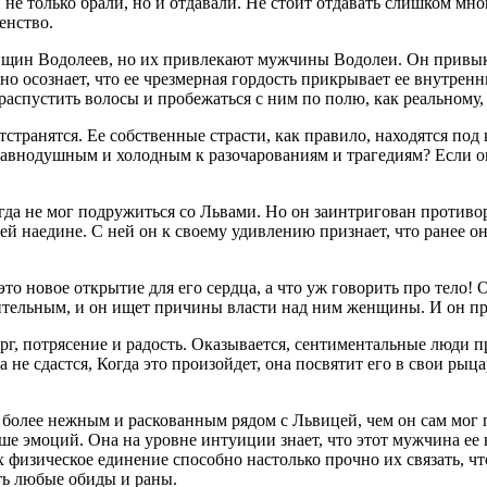
 не только брали, но и отдавали. Не стоит отдавать слишком мно
енство.
нщин Водолеев, но их привлекают мужчины Водолеи. Он привык 
но осознает, что ее чрезмерная гордость прикрывает ее внутрен
распустить волосы и пробежаться с ним по полю, как реальному,
странятся. Ее собственные страсти, как правило, находятся под
 равнодушным и холодным к разочарованиям и трагедиям? Если он
гда не мог подружиться со Львами. Но он заинтригован против
ей наедине. С ней он к своему удивлению признает, что ранее о
то новое открытие для его сердца, а что уж говорить про тело! О
ительным, и он ищет причины власти над ним женщины. И он прих
орг, потрясение и радость. Оказывается, сентиментальные люди 
не сдастся, Когда это произойдет, она посвятит его в свои рыца
 более нежным и раскованным рядом с Львицей, чем он сам мог
 эмоций. Она на уровне интуиции знает, что этот мужчина ее не
х физическое единение способно настолько прочно их связать, чт
ть любые обиды и раны.