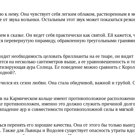
 к нему. Она чувствует себя легким облаком, растворенным в ме
е от звука волынки. Остальным этот звук может показаться рез
чем в сказке. Он ведет себя практически как святой. Ей кажется,
юся перевернутую пирамиду, обрамленную треугольными гранями
видит необходимость целовать бриллианты на ее тиаре, он видит
ся на несколько сантиметров выше, а ее уравновешенность и то
отизирующая аура Солнца. Ее поведение можно сравнить с Корол
одной?.
нчился их сезон любви. Она стала обидчивой, важной и грубой. О
Лев на Кармическом кольце имеют противоположное расположени
же противоположен, именно это должно служить причиной долго
впадение аур и совместимости противоположной силы в мягкой 
ться перенять его хорошие качества. Она от этого бы только выи
. Также для Львицы и Водолея существует опасность утраты вдох