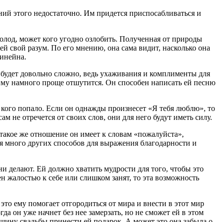
ний этого недостаточно. Им придется приспосабливаться и
Голод, может кого угодно озлобить. Полученная от природы
ей свой разум. По его мнению, она сама видит, насколько она
линейна.
о будет довольно сложно, ведь ухаживания и комплименты для
Ему намного проще отшутится. Он способен написать ей песню
кого попало. Если он однажды произнесет «Я тебя люблю», то
м не отречется от своих слов, они для него будут иметь силу.
такое же отношение он имеет к словам «пожалуйста»,
тся много других способов для выражения благодарности и
ни делают. Ей должно хватить мудрости для того, чтобы это
н жалостью к себе или слишком занят, то эта возможность
то ему помогает отгородиться от мира и внести в этот мир
гда он уже начнет без нее замерзать, но не сможет ей в этом
овщину свадьбы принести ей подарок. А может это она забыла о