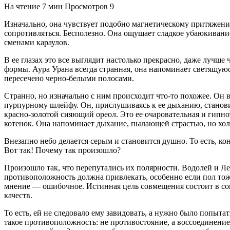
На чтение
7 мин
Просмотров
9
Изначально, она чувствует подобно магнетическому притяжению
сопротивляться. Бесполезно. Она ощущает сладкое убаюкивани
сменами караулов.
В ее глазах это все выглядит настолько прекрасно, даже лучше 
формы. Аура Урана всегда странная, она напоминает светящу
пересечено черно-белыми полосами.
Странно, но изначально с ним происходит что-то похожее. Он 
пурпурному шлейфу. Он, прислушиваясь к ее дыханию, становит
красно-золотой сияющий ореол. Это ее очаровательная и гипн
котенок. Она напоминает дыхание, пылающей страстью, но хол
Внезапно небо делается серым и становится душно. То есть, ко
Вот так! Почему так произошло?
Произошло так, что перепутались их полярности. Водолей и 
противоположность должна привлекать, особенно если пол то
мнение — ошибочное. Истинная цель совмещения состоит в со
качеств.
То есть, ей не следовало ему завидовать, а нужно было попыта
такое противоположность: не противостояние, а воссоединение