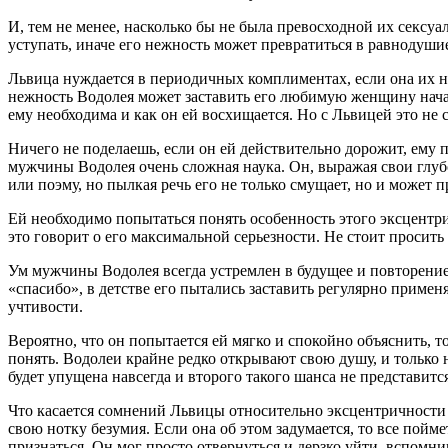
И, тем не менее, насколько бы не была превосходной их сексу
уступать, иначе его нежность может превратиться в равнодушие, 
Львица нуждается в периодичных комплиментах, если она их не
нежность Водолея может заставить его любимую женщину начать 
ему необходима и как он ей восхищается. Но с Львицей это не 
Ничего не поделаешь, если он ей действительно дорожит, ему 
мужчины Водолея очень сложная наука. Он, выражая свои глуб
или поэму, но пылкая речь его не только смущает, но и может 
Ей необходимо попытаться понять особенность этого эксцентр
это говорит о его максимальной серьезности. Не стоит просить 
Ум мужчины Водолея всегда устремлен в будущее и повторение 
«спасибо», в детстве его пытались заставить регулярно примен
учтивости.
Вероятно, что он попытается ей мягко и спокойно объяснить, т
понять. Водолеи крайне редко открывают свою душу, и только н
будет упущена навсегда и второго такого шанса не представится
Что касается сомнений Львицы относительно эксцентричности и
свою нотку безумия. Если она об этом задумается, то все поймет
признаться. Он мог просто отвернуться и дерзко уйти, вспомни