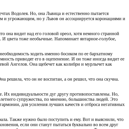
чтах Водолея. Но, она Львица и естественно пытается
ким и угрожающим, но у Львов он ассоциируется коронациями и
 что она видит над его головой ореол, хотя немного странной
. И цвета тоже необычные. Напоминает янтарное-голубое,
 необходимость ходить именно босиком по ее бархатному
мность приводят его в оцепенение. И он тоже иногда видит ее
евой Ангелов. Она щебечет как колибри и мурлычет как
на решила, что он не воспитан, а он решил, что она скучна.
е. Их индивидуальности дуг другу противопоставлены. Но,
летнего супружества, по мнению, большинства людей. Это
гармонии, для усиления лучших качеств и отброса негативных
грала. Также нужно было поступить и ему. Вот и выяснили, что
новения, если они станут пытаться буквально во всем друг