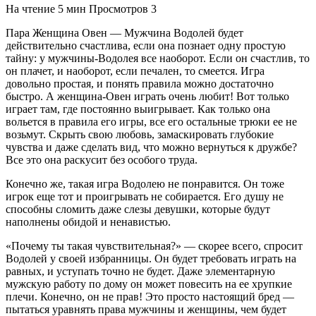
На чтение
5 мин
Просмотров
3
Пара Женщина Овен — Мужчина Водолей будет
действительно счастлива, если она познает одну простую
тайну: у мужчины-Водолея все наоборот. Если он счастлив, то
он плачет, и наоборот, если печален, то смеется. Игра
довольно простая, и понять правила можно достаточно
быстро. А женщина-Овен играть очень любит! Вот только
играет там, где постоянно выигрывает. Как только она
вольется в правила его игры, все его остальные трюки ее не
возьмут. Скрыть свою любовь, замаскировать глубокие
чувства и даже сделать вид, что можно вернуться к дружбе?
Все это она раскусит без особого труда.
Конечно же, такая игра Водолею не понравится. Он тоже
игрок еще тот и проигрывать не собирается. Его душу не
способны сломить даже слезы девушки, которые будут
наполнены обидой и ненавистью.
«Почему ты такая чувствительная?» — скорее всего, спросит
Водолей у своей избранницы. Он будет требовать играть на
равных, и уступать точно не будет. Даже элементарную
мужскую работу по дому он может повесить на ее хрупкие
плечи. Конечно, он не прав! Это просто настоящий бред —
пытаться уравнять права мужчины и женщины, чем будет