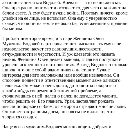
активно заниматься Водолей. Воевать — это не по-женски.
Она прекрасно понимает и осознает то, для чего она живет на
белом свете. А ему будет нужна война. Поэтому ничего, кроме
улыбки на ее лице, не всплывет. Она ему с уверенностью
скажет, что войн на земле не было бы, если женщины правили
бы миром.
Пройдет некоторое время, и в паре Женщина Овен —
Мужчина Водолей партнерша станет высказывать ему свое
недовольство насчет его равнодушия, жестокости,
отчужденности и черствости. И уж клеветой это назвать
нельзя. Женщина-Овен делает выводы, глядя на поступки и
уровень искренности в отношениях. Взгляд Водолея н столько
широк, что он с собой рядом никого не ставит. Чужие
интересы для него маловажны или вообще незначимы. Он
способен подвести в ответственный момент даже близкого
человека. Он может очень долго, до тошноты говорить о
какой-нибудь современной типичной проблеме, а
столкнувшись с ней, палец о палец не догадается ударить,
чтобы решить ее. Его планета, Уран, заставляет рождать
мысли по борьбе со Злом, от которого страдают многие люди.
Он живет завтрашним днем, но совсем не видит то, что
творится сегодня.
Чаще всего мужчину-Водолея можно видеть добрым и