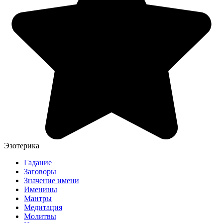
Эзотерика
Гадание
Заговоры
Значение имени
Именины
Мантры
Медитация
Молитвы