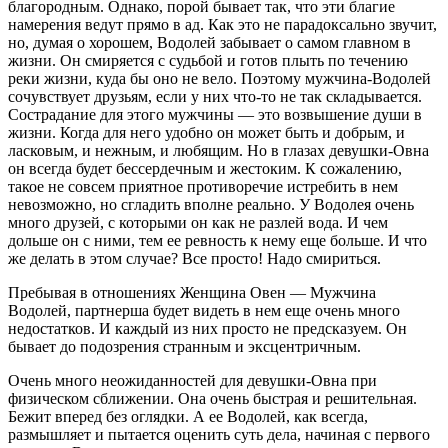
благородным. Однако, порой бывает так, что эти благие
намерения ведут прямо в ад. Как это не парадоксально звучит,
но, думая о хорошем, Водолей забывает о самом главном в
жизни. Он смиряется с судьбой и готов плыть по течению
реки жизни, куда бы оно не вело. Поэтому мужчина-Водолей
сочувствует друзьям, если у них что-то не так складывается.
Сострадание для этого мужчины — это возвышение души в
жизни. Когда для него удобно он может быть и добрым, и
ласковым, и нежным, и любящим. Но в глазах девушки-Овна
он всегда будет бессердечным и жестоким. К сожалению,
такое не совсем приятное противоречие истребить в нем
невозможно, но сгладить вполне реально. У Водолея очень
много друзей, с которыми он как не разлей вода. И чем
дольше он с ними, тем ее ревность к нему еще больше. И что
же делать в этом случае? Все просто! Надо смириться.
Пребывая в отношениях Женщина Овен — Мужчина
Водолей, партнерша будет видеть в нем еще очень много
недостатков. И каждый из них просто не предсказуем. Он
бывает до подозрения странным и эксцентричным.
Очень много неожиданностей для девушки-Овна при
физическом сближении. Она очень быстрая и решительная.
Бежит вперед без оглядки. А ее Водолей, как всегда,
размышляет и пытается оценить суть дела, начиная с первого