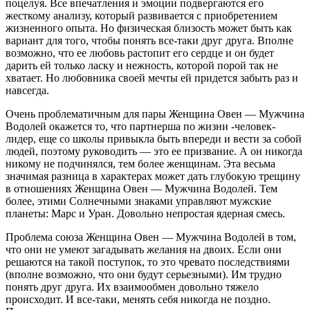
поцелуя. Все впечатления и эмоции подвергаются его
жесткому анализу, который развивается с приобретением
жизненного опыта. Но физическая близость может быть как
вариант для того, чтобы понять все-таки друг друга. Вполне
возможно, что ее любовь растопит его сердце и он будет
дарить ей только ласку и нежность, которой порой так не
хватает. Но любовника своей мечты ей придется забыть раз и
навсегда.
Очень проблематичным для пары Женщина Овен — Мужчина
Водолей окажется то, что партнерша по жизни -человек-
лидер, еще со школы привыкла быть впереди и вести за собой
людей, поэтому руководить — это ее призвание. А он никогда
никому не подчинялся, тем более женщинам. Эта весьма
значимая разница в характерах может дать глубокую трещину
в отношениях Женщина Овен — Мужчина Водолей. Тем
более, этими Солнечными знаками управляют мужские
планеты: Марс и Уран. Довольно непростая ядерная смесь.
Проблема союза Женщина Овен — Мужчина Водолей в том,
что они не умеют загадывать желания на двоих. Если они
решаются на такой поступок, то это чревато последствиями
(вполне возможно, что они будут серьезными). Им трудно
понять друг друга. Их взаимообмен довольно тяжело
происходит. И все-таки, менять себя никогда не поздно.