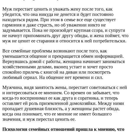
Муж перестает ценить и уважать жену после того, как
убедится, что она никуда не денется и будет постоянно
находиться рядом. При этом в семье все еще существует
гармония и даже страсть, но об уважении никто не
задумывается. Пока не произойдет крупная ссора, и супруги
не начнут припоминать друг другу обиды, и жена поймет, что
муж не ценит ее старания и относится к ней потребительски.
Все семейные проблемы возникают после того, как
уменьшается общение и прекращается обмен информацией.
Вернувшись домой с работы, женщина начинает заниматься
хозяйственными делами, вконец устает и хочет просто
спокойно прилечь с книгой на диван или посмотреть
любимый сериал. На общение нет времени и сил.
Мужчина, видя занятость жены, перестает советоваться с ней
и интересоваться ее мнением. Со времен он забывает, что
когда-то воспринимал ее как друга и соратника, и теперь
оставляет ей роль приземленной домохозяйки. Между ними
пропадает душевная близость, а у женщины растет обида,
когда она понимает, что ее мнение не имеет большого
значения, и муж перестал ценить ее.
Психология семейных отношений пришла к мнению, что