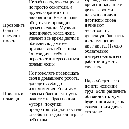
Не забывать, что супруги
времени наедине и
не просто сожители, а
делясь своими
друзья, соратники и
переживаниями,
любовники. Нужно чаще
партнеры снова
общаться и проводить
Проводить
начинают
время наедине. Мужчина
больше
чувствовать
нервничает, когда жена
времени
душевную близость
уделяет все время детям и
вместе
и станут ценить
обижается, даже не
друг друга. Нужно
признаваясь себе в этом.
обязательно
Он уходит в себя и
интересоваться его
перестает интересоваться
работой и уметь
делами жены
слушать
Не позволять превращать
себя в домашнего робота,
Надо убедить его
доводить себя до
ценить женский
изнеможения. Если муж
труд. Если разделить
Просить о
совсем обленился, пусть
обязанности, муж
помощи
начнет с выбрасывания
будет понимать, как
мусора, покупки
тяжело приходится
продуктов, уборки постели
его жене
за собой и недолгой игры с
ребенком