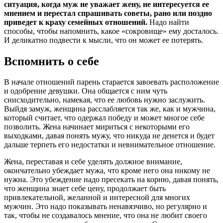
ситуация, когда муж не уважает жену, не интересуется ее
мнением и перестал спрашивать советы, рано или поздно
приведет к краху семейных отношений.
Надо найти
способы, чтобы напомнить, какое «сокровище» ему досталось.
И деликатно подвести к мысли, что он может ее потерять.
Вспомнить о себе
В начале отношений парень старается завоевать расположение
и одобрение девушки. Она общается с ним чуть
снисходительно, намекая, что ее любовь нужно заслужить.
Выйдя замуж, женщина расслабляется так же, как и мужчина,
который считает, что одержал победу и может многое себе
позволить. Жена начинает мириться с некоторыми его
выходками, давая понять мужу, что никуда не денется и будет
дальше терпеть его недостатки и невнимательное отношение.
Жена, переставая и себе уделять должное внимание,
окончательно убеждает мужа, что кроме него она никому не
нужна. Это убеждение надо пресекать на корню, давая понять,
что женщина знает себе цену, продолжает быть
привлекательной, желанной и интересной для многих
мужчин. Это надо показывать ненавязчиво, но регулярно и
так, чтобы не создавалось мнение, что она не любит своего