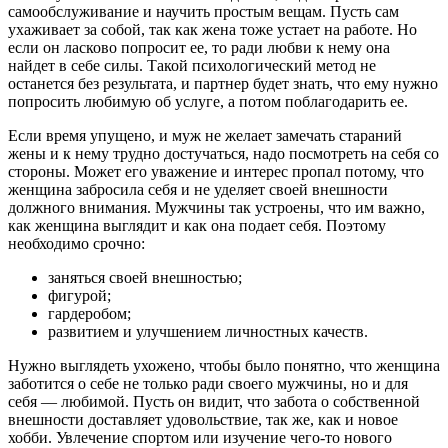
самообслуживание и научить простым вещам. Пусть сам
ухаживает за собой, так как жена тоже устает на работе. Но
если он ласково попросит ее, то ради любви к нему она
найдет в себе силы. Такой психологический метод не
останется без результата, и партнер будет знать, что ему нужно
попросить любимую об услуге, а потом поблагодарить ее.
Если время упущено, и муж не желает замечать стараний
жены и к нему трудно достучаться, надо посмотреть на себя со
стороны. Может его уважение и интерес пропал потому, что
женщина забросила себя и не уделяет своей внешности
должного внимания. Мужчины так устроены, что им важно,
как женщина выглядит и как она подает себя. Поэтому
необходимо срочно:
заняться своей внешностью;
фигурой;
гардеробом;
развитием и улучшением личностных качеств.
Нужно выглядеть ухожено, чтобы было понятно, что женщина
заботится о себе не только ради своего мужчины, но и для
себя — любимой. Пусть он видит, что забота о собственной
внешности доставляет удовольствие, так же, как и новое
хобби. Увлечение спортом или изучение чего-то нового