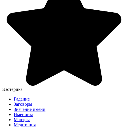
Эзотерика
Гадание
Заговоры
Значение имени
Именины
Мантры
Медитация