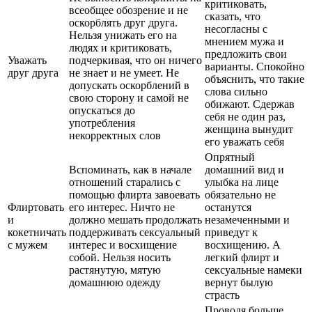
критиковать,
всеобщее обозрение и не
сказать, что
оскорблять друг друга.
несогласны с
Нельзя унижать его на
мнением мужа и
людях и критиковать,
предложить свои
Уважать
подчеркивая, что он ничего
варианты. Спокойно
друг друга
не знает и не умеет. Не
объяснить, что такие
допускать оскорблений в
слова сильно
свою сторону и самой не
обижают. Сдержав
опускаться до
себя не один раз,
употребления
женщина вынудит
некорректных слов
его уважать себя
Опрятный
Вспоминать, как в начале
домашний вид и
отношений старались с
улыбка на лице
помощью флирта завоевать
обязательно не
Флиртовать
его интерес. Ничто не
останутся
и
должно мешать продолжать
незамеченными и
кокетничать
поддерживать сексуальный
приведут к
с мужем
интерес и восхищение
восхищению. А
собой. Нельзя носить
легкий флирт и
растянутую, мятую
сексуальные намеки
домашнюю одежду
вернут былую
страсть
Проводя больше