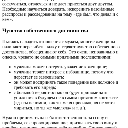
соскучиться, отвлечься и не дает приесться друг другом.
Необходимо научиться доверять, искоренить назойливые
расспросы и расследования на тему «где был, что делал и с
кем».
Чувство собственного достоинства
Пытаясь наладить отношения с мужем, многие женщины
начинают перегибать палку и теряют чувство собственного
достоинства, обесценивают себя. Это очень неправильно и
опасно, чревато не самыми приятными последствиями:
мужчина может потерять уважение к женщине;
мужчина теряет интерес к избраннице, потому что
перестает ее завоевывать;
он может воспринять такое поведение как должное и
требовать его впредь;
с большой вероятностью он будет припоминать
унижения в будущем не в самом приятном контексте
(«да ты вспомни, как ты меня просила», «я не хотел
мириться, но ты же умоляла» и т. д.).
Нужно принимать на себя ответственность за ссору и
проблемы, ее спровоцировавшие, признавать свою вину и
ошибки, извинить, но вести себя достойно. Список вещей,