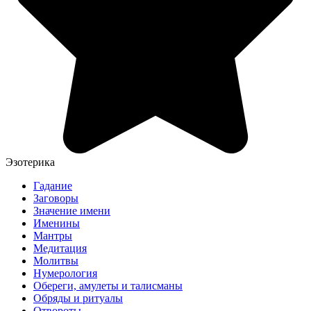
Эзотерика
Гадание
Заговоры
Значение имени
Именины
Мантры
Медитация
Молитвы
Нумерология
Обереги, амулеты и талисманы
Обряды и ритуалы
Отвороты