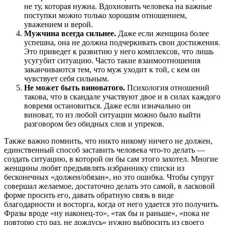
не ту, которая нужна. Вдохновить человека на важные
поступки можно только хорошим отношением,
уважением и верой.
Мужчина всегда сильнее.
Даже если женщина более
успешна, она не должна подчеркивать свои достижения.
Это приведет к развитию у него комплексов, что лишь
усугубит ситуацию. Часто такие взаимоотношения
заканчиваются тем, что муж уходит к той, с кем он
чувствует себя сильным.
Не может быть виноватого.
Психология отношений
такова, что в скандале участвуют двое и в силах каждого
вовремя остановиться. Даже если изначально он
виноват, то из любой ситуации можно было выйти
разговором без обидных слов и упреков.
Также важно помнить, что никто никому ничего не должен,
единственный способ заставить человека что-то делать —
создать ситуацию, в которой он бы сам этого захотел. Многие
женщины любят предъявлять избраннику списки из
бесконечных «должен/обязан», но это ошибка. Чтобы супруг
совершал желаемое, достаточно делать это самой, в ласковой
форме просить его, давать обратную связь в виде
благодарности и восторга, когда от него удается это получить.
Фразы вроде «ну наконец-то», «так бы и раньше», «пока не
повторю сто раз, не дождусь» нужно выбросить из своего