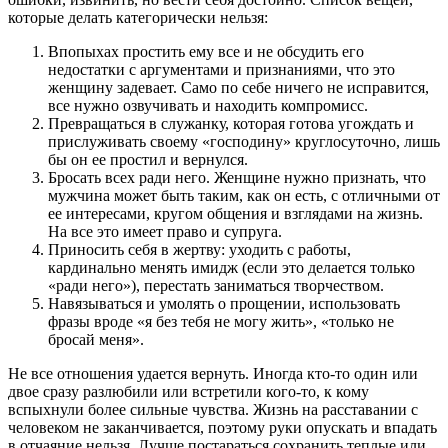
которые делать категорически нельзя:
Впопыхах простить ему все и не обсудить его
недостатки с аргументами и признаниями, что это
женщину задевает. Само по себе ничего не исправится,
все нужно озвучивать и находить компромисс.
Превращаться в служанку, которая готова угождать и
прислуживать своему «господину» круглосуточно, лишь
бы он ее простил и вернулся.
Бросать всех ради него. Женщине нужно признать, что
мужчина может быть таким, как он есть, с отличными от
ее интересами, кругом общения и взглядами на жизнь.
На все это имеет право и супруга.
Приносить себя в жертву: уходить с работы,
кардинально менять имидж (если это делается только
«ради него»), перестать заниматься творчеством.
Навязываться и умолять о прощении, использовать
фразы вроде «я без тебя не могу жить», «только не
бросай меня».
Не все отношения удается вернуть. Иногда кто-то один или
двое сразу разлюбили или встретили кого-то, к кому
вспыхнули более сильные чувства. Жизнь на расставании с
человеком не заканчивается, поэтому руки опускать и впадать
в отчаяние нельзя. Лучше постараться сохранить теплые или