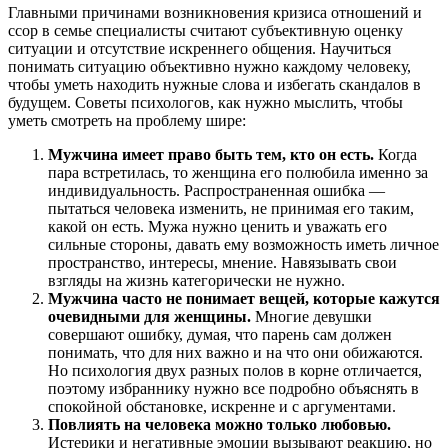
Главными причинами возникновения кризиса отношений и
ссор в семье специалисты считают субъективную оценку
ситуации и отсутствие искреннего общения. Научиться
понимать ситуацию объективно нужно каждому человеку,
чтобы уметь находить нужные слова и избегать скандалов в
будущем. Советы психологов, как нужно мыслить, чтобы
уметь смотреть на проблему шире:
Мужчина имеет право быть тем, кто он есть.
Когда
пара встретилась, то женщина его полюбила именно за
индивидуальность. Распространенная ошибка —
пытаться человека изменить, не принимая его таким,
какой он есть. Мужа нужно ценить и уважать его
сильные стороны, давать ему возможность иметь личное
пространство, интересы, мнение. Навязывать свои
взгляды на жизнь категорически не нужно.
Мужчина часто не понимает вещей, которые кажутся
очевидными для женщины.
Многие девушки
совершают ошибку, думая, что парень сам должен
понимать, что для них важно и на что они обижаются.
Но психология двух разных полов в корне отличается,
поэтому избраннику нужно все подробно объяснять в
спокойной обстановке, искренне и с аргументами.
Повлиять на человека можно только любовью.
Истерики и негативные эмоции вызывают реакцию, но