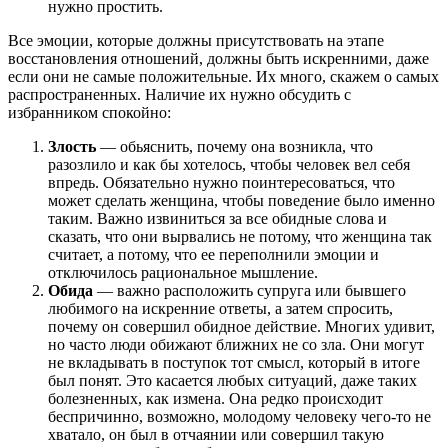
нужно простить.
Все эмоции, которые должны присутствовать на этапе
восстановления отношений, должны быть искренними, даже
если они не самые положительные. Их много, скажем о самых
распространенных. Наличие их нужно обсудить с
избранником спокойно:
Злость
— обьяснить, почему она возникла, что
разозлило и как бы хотелось, чтобы человек вел себя
впредь. Обязательно нужно поинтересоваться, что
может сделать женщина, чтобы поведение было именно
таким. Важно извиниться за все обидные слова и
сказать, что они вырвались не потому, что женщина так
считает, а потому, что ее переполнили эмоции и
отключилось рациональное мышление.
Обида
— важно расположить супруга или бывшего
любимого на искренние ответы, а затем спросить,
почему он совершил обидное действие. Многих удивит,
но часто люди обижают ближних не со зла. Они могут
не вкладывать в поступок тот смысл, который в итоге
был понят. Это касается любых ситуаций, даже таких
болезненных, как измена. Она редко происходит
беспричинно, возможно, молодому человеку чего-то не
хватало, он был в отчаянии или совершил такую