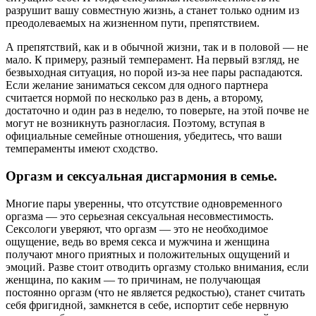
разрушит вашу совместную жизнь, а станет только одним из
преодолеваемых на жизненном пути, препятствием.
А препятствий, как и в обычной жизни, так и в половой — не
мало. К примеру, разный темперамент. На первый взгляд, не
безвыходная ситуация, но порой из-за нее пары распадаются.
Если желание заниматься сексом для одного партнера
считается нормой по несколько раз в день, а второму,
достаточно и один раз в неделю, то поверьте, на этой почве не
могут не возникнуть разногласия. Поэтому, вступая в
официальные семейные отношения, убедитесь, что ваши
темпераменты имеют сходство.
Оргазм и сексуальная дисгармония в семье.
Многие пары уверенны, что отсутствие одновременного
оргазма — это серьезная сексуальная несовместимость.
Сексологи уверяют, что оргазм — это не необходимое
ощущение, ведь во время секса и мужчина и женщина
получают много приятных и положительных ощущений и
эмоций. Разве стоит отводить оргазму столько внимания, если
женщина, по каким — то причинам, не получающая
постоянно оргазм (что не является редкостью), станет считать
себя фригидной, замкнется в себе, испортит себе нервную