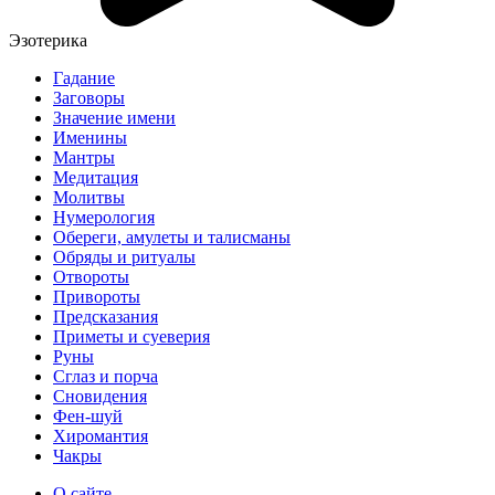
Эзотерика
Гадание
Заговоры
Значение имени
Именины
Мантры
Медитация
Молитвы
Нумерология
Обереги, амулеты и талисманы
Обряды и ритуалы
Отвороты
Привороты
Предсказания
Приметы и суеверия
Руны
Сглаз и порча
Сновидения
Фен-шуй
Хиромантия
Чакры
О сайте