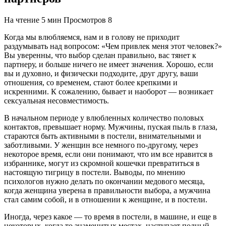
На чтение
5 мин
Просмотров
8
Когда мы влюбляемся, нам и в голову не приходит
раздумывать над вопросом: «Чем привлек меня этот человек?»
Вы уверенны, что выбор сделан правильно, вас тянет к
партнеру, и больше ничего не имеет значения. Хорошо, если
вы и духовно, и физически подходите, друг другу, ваши
отношения, со временем, стают более крепкими и
искренними. К сожалению, бывает и наоборот — возникает
сексуальная несовместимость.
В начальном периоде у влюбленных количество половых
контактов, превышает норму. Мужчины, пуская пыль в глаза,
стараются быть активными в постели, внимательными и
заботливыми. У женщин все немного по-другому, через
некоторое время, если они понимают, что им все нравится в
избраннике, могут из скромной кошечки превратиться в
настоящую тигрицу в постели. Выводы, по мнению
психологов нужно делать по окончании медового месяца,
когда женщина уверена в правильности выбора, а мужчина
стал самим собой, и в отношении к женщине, и в постели.
Иногда, через какое — то время в постели, в машине, и еще в
некоторых, когда то знаменитых местах, наступает полный