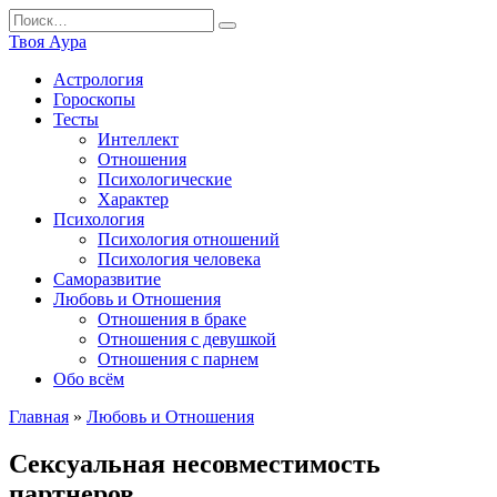
Перейти
Search
к
for:
Твоя Аура
содержанию
Астрология
Гороскопы
Тесты
Интеллект
Отношения
Психологические
Характер
Психология
Психология отношений
Психология человека
Саморазвитие
Любовь и Отношения
Отношения в браке
Отношения с девушкой
Отношения с парнем
Обо всём
Главная
»
Любовь и Отношения
Сексуальная несовместимость
партнеров