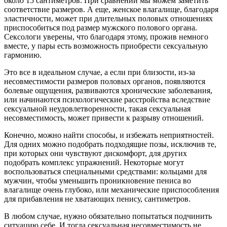
около 15 сантиметров. При сравнении мы можем заметить
соответствие размеров. А еще, женское влагалище, благодаря
эластичности, может при длительных половых отношениях
приспособиться под размер мужского полового органа.
Сексологи уверены, что благодаря этому, прожив немного
вместе, у пары есть возможность приобрести сексуальную
гармонию.
Это все в идеальном случае, а если при близости, из-за
несовместимости размеров половых органов, появляются
болевые ощущения, развиваются хронические заболевания,
или начинаются психологические расстройства вследствие
сексуальной неудовлетворенности, такая сексуальная
несовместимость, может привести к разрыву отношений.
Конечно, можно найти способы, и избежать неприятностей.
Для одних можно подобрать подходящие позы, исключив те,
при которых они чувствуют дискомфорт, для других
подобрать комплекс упражнений. Некоторые могут
воспользоваться специальными средствами: кольцами для
мужчин, чтобы уменьшить проникновение пениса во
влагалище очень глубоко, или механические приспособления
для прибавления не хватающих пенису, сантиметров.
В любом случае, нужно обязательно попытаться подчинить
ситуацию себе. И тогда сексуальная несовместимость не