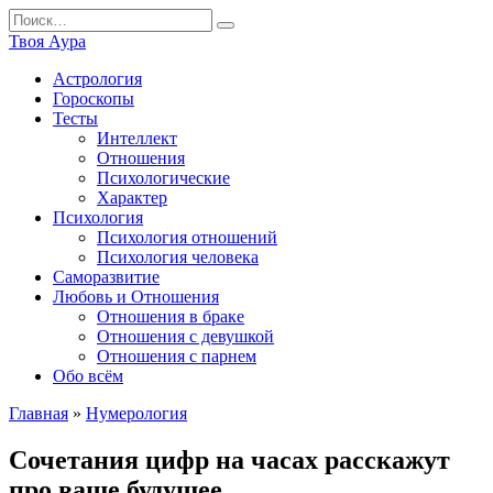
Перейти
Search
к
for:
Твоя Аура
содержанию
Астрология
Гороскопы
Тесты
Интеллект
Отношения
Психологические
Характер
Психология
Психология отношений
Психология человека
Саморазвитие
Любовь и Отношения
Отношения в браке
Отношения с девушкой
Отношения с парнем
Обо всём
Главная
»
Нумерология
Сочетания цифр на часах расскажут
про ваше будущее