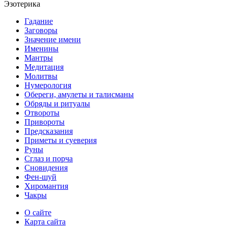
Эзотерика
Гадание
Заговоры
Значение имени
Именины
Мантры
Медитация
Молитвы
Нумерология
Обереги, амулеты и талисманы
Обряды и ритуалы
Отвороты
Привороты
Предсказания
Приметы и суеверия
Руны
Сглаз и порча
Сновидения
Фен-шуй
Хиромантия
Чакры
О сайте
Карта сайта