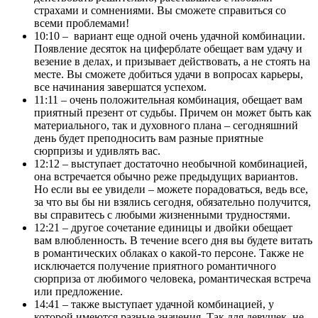
страхами и сомнениями. Вы сможете справиться со
всеми проблемами!
10:10 – вариант еще одной очень удачной комбинации.
Появление десяток на циферблате обещает вам удачу и
везение в делах, и призывает действовать, а не стоять на
месте. Вы сможете добиться удачи в вопросах карьеры,
все начинания завершатся успехом.
11:11 – очень положительная комбинация, обещает вам
приятный презент от судьбы. Причем он может быть как
материального, так и духовного плана – сегодняшний
день будет преподносить вам разные приятные
сюрпризы и удивлять вас.
12:12 – выступает достаточно необычной комбинацией,
она встречается обычно реже предыдущих вариантов.
Но если вы ее увидели – можете порадоваться, ведь все,
за что вы бы ни взялись сегодня, обязательно получится,
вы справитесь с любыми жизненными трудностями.
12:21 – другое сочетание единицы и двойки обещает
вам влюбленность. В течение всего дня вы будете витать
в романтических облаках о какой-то персоне. Также не
исключается получение приятного романтичного
сюрприза от любимого человека, романтическая встреча
или предложение.
14:41 – также выступает удачной комбинацией, у
которой имеются разные значения. Так для девушек, не