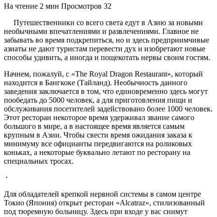
На чтение
2 мин
Просмотров
32
Путешественники со всего света едут в Азию за новыми
необычными впечатлениями и развлечениями. Главное не
забывать во время подкрепиться, но и здесь предприимчивые
азиаты не дают туристам перевести дух и изобретают новые
способы удивить, а иногда и пощекотать нервы своим гостям.
Начнем, пожалуй, с «The Royal Dragon Restaurant», который
находится в Бангкоке (Тайланд). Необычность данного
заведения заключается в том, что единовременно здесь могут
пообедать до 5000 человек, а для приготовления пищи и
обслуживания посетителей задействовано более 1000 человек.
Этот ресторан некоторое время удерживал звание самого
большого в мире, а в настоящее время является самым
крупным в Азии. Чтобы свести время ожидания заказа к
минимуму все официанты передвигаются на роликовых
коньках, а некоторые буквально летают по ресторану на
специальных тросах.
Для обладателей крепкой нервной системы в самом центре
Токио (Япония) открыт ресторан «Alcatraz», стилизованный
под тюремную больницу. Здесь при входе у вас снимут