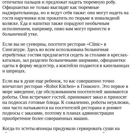
отпечатки пальцев и предложат надеть тюремную робу.
Официантки не только выглядят как тюремные
надзирательницы, но и ведут себя также: они могут надеть на
гостя наручники или прокатить по тюрьме в инвалидной
коляске. Еда и напитки также порадуют необычным
исполнением, например, пиво вам могут принести в
больничной утке.
Если вы не суеверны, посетите ресторан «Clinic» в
Сингапуре. Здесь во всем использована больничная
атрибутика: гостям предлагается сидеть за столами в креслах-
каталках, зал разделен больничными ширмами, официантки
одеты в форму медсестер, а коктейли подаются в капельницах
и шприцах.
Если вы в душе еще ребенок, то вас совершенно точно
впечатлит ресторан «Robot Kitchen» в Гонконге. Это первое в
мире заведение, где обслуживанием посетителей занимаются
роботы. Они встречают гостей, принимают заказ и приносят
на подносах готовые блюда. К сожалению, роботы неуклюжи,
они часто натыкаются на посетителей ресторана и роняют
подносы с заказами, поэтому в планах администрации
приобретение более совершенных машин.
Когда-то эстеты-японцы придумали сервировать суши на