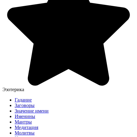
Эзотерика
Гадание
Заговоры
Значение имени
Именины
Мантры
Медитация
Молитвы