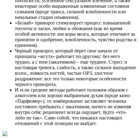
поблизости, усиленное сексуальное влечение, а также
некоторые особо выраженные измененные состояния
сознания (вроде транса, сильной влюбленности или
начальные стадии опьянения).
«Белый» приворот стимулирует процесс повышенной
теплоты и ласки, любви и обожания (как во время
особой активности зон коры мозга, которые отвечают за
принятие и одобрение, влюбленность, чувство родства и
единения).
Черный приворот, который берет свое начало от
принципа «жгута» работает по-другому: без него
трудно, а с ним (заказчиком) – еще труднее. Стресс и
настоящая тревога, слабость, а также сильное выпадение
волос, ломкость ногтей, частые ОРЗ, злостное
раздражение: все это только некоторые особенности
черного приворота.
И если средние методы работают похожим образом с
алкоголем или хорошо выбранным духам (вроде кино
«Парфюмер»), то зомбирование заставляет человека
постоянно пребывать с заказчиком, ничего не изменяя
внутри себя: реципиент всегда ощущает, будто «что-
либо не так». Само собой, что никаких настоящих
отношений с этой позиции не выйдет.