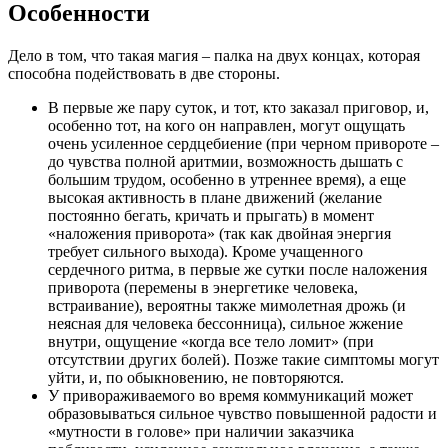
Особенности
Дело в том, что такая магия – палка на двух концах, которая
способна подействовать в две стороны.
В первые же пару суток, и тот, кто заказал приговор, и,
особенно тот, на кого он направлен, могут ощущать
очень усиленное сердцебиение (при черном привороте –
до чувства полной аритмии, возможность дышать с
большим трудом, особенно в утреннее время), а еще
высокая активность в плане движений (желание
постоянно бегать, кричать и прыгать) в момент
«наложения приворота» (так как двойная энергия
требует сильного выхода). Кроме учащенного
сердечного ритма, в первые же сутки после наложения
приворота (перемены в энергетике человека,
встраивание), вероятны также мимолетная дрожь (и
неясная для человека бессонница), сильное жжение
внутри, ощущение «когда все тело ломит» (при
отсутствии других болей). Позже такие симптомы могут
уйти, и, по обыкновению, не повторяются.
У привораживаемого во время коммуникаций может
образовываться сильное чувство повышенной радости и
«мутности в голове» при наличии заказчика