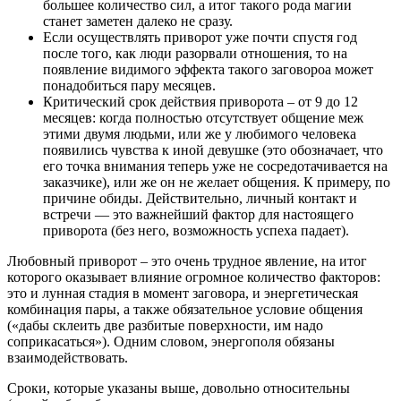
большее количество сил, а итог такого рода магии
станет заметен далеко не сразу.
Если осуществлять приворот уже почти спустя год
после того, как люди разорвали отношения, то на
появление видимого эффекта такого заговороа может
понадобиться пару месяцев.
Критический срок действия приворота – от 9 до 12
месяцев: когда полностью отсутствует общение меж
этими двумя людьми, или же у любимого человека
появились чувства к иной девушке (это обозначает, что
его точка внимания теперь уже не сосредотачивается на
заказчике), или же он не желает общения. К примеру, по
причине обиды. Действительно, личный контакт и
встречи — это важнейший фактор для настоящего
приворота (без него, возможность успеха падает).
Любовный приворот – это очень трудное явление, на итог
которого оказывает влияние огромное количество факторов:
это и лунная стадия в момент заговора, и энергетическая
комбинация пары, а также обязательное условие общения
(«дабы склеить две разбитые поверхности, им надо
соприкасаться»). Одним словом, энергополя обязаны
взаимодействовать.
Сроки, которые указаны выше, довольно относительны