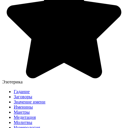
Эзотерика
Гадание
Заговоры
Значение имени
Именины
Мантры
Медитация
Молитвы
Нумерология