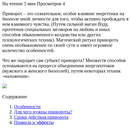
На чтение
5 мин
Просмотров
4
Приворот – это сознательное, особое влияние энергетики на
биополе иной личности для того, чтобы активно пробуждать в
нем взаимного чувства. (Путем сильной магии Вуду,
прочтения специальных заговоров на любовь и иных
способов обыкновенного колдовства или других
психологических техник). Магический ритуал приворота
очень необыкновенен по своей сути и имеет огромное
количество особенностей.
Что же ощущает сам субъект приворота? Множеств способов
основываются на процессе объединения энергопотоков
(мужского и женского биополей), путем некоторых техник
«наложения».
Содержание
Особенности
Для чего нужны привороты?
Сроки действия приворота
Правила и эффекты