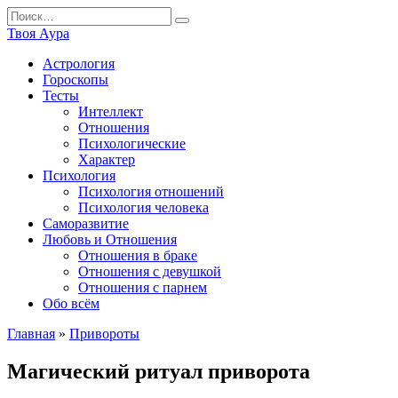
Перейти
Search
к
for:
Твоя Аура
содержанию
Астрология
Гороскопы
Тесты
Интеллект
Отношения
Психологические
Характер
Психология
Психология отношений
Психология человека
Саморазвитие
Любовь и Отношения
Отношения в браке
Отношения с девушкой
Отношения с парнем
Обо всём
Главная
»
Привороты
Магический ритуал приворота