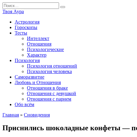
Перейти
Search
к
for:
Твоя Аура
содержанию
Астрология
Гороскопы
Тесты
Интеллект
Отношения
Психологические
Характер
Психология
Психология отношений
Психология человека
Саморазвитие
Любовь и Отношения
Отношения в браке
Отношения с девушкой
Отношения с парнем
Обо всём
Главная
»
Сновидения
Приснились шоколадные конфеты — п