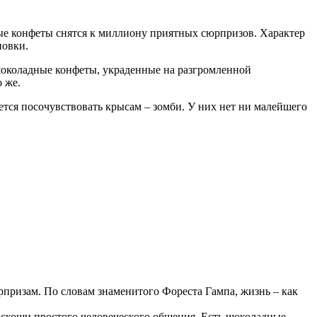
ые конфеты снятся к миллиону приятных сюрпризов. Характер
новки.
шоколадные конфеты, украденные на разгромленной
 же.
ется посочувствовать крысам – зомби. У них нет ни малейшего
рпризам. По словам знаменитого Фореста Гампа, жизнь – как
роскоши простого человеческого общения. Есть шоколадные