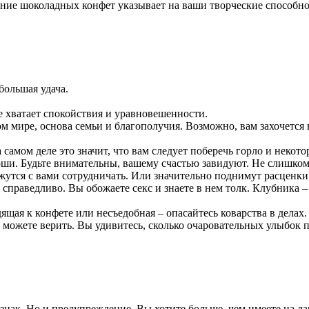
ие шоколадных конфет указывает на ваши творческие способно
большая удача.
е хватает спокойствия и уравновешенности.
м мире, основа семьи и благополучия. Возможно, вам захочется
амом деле это значит, что вам следует поберечь горло и некотор
оши. Будьте внимательны, вашему счастью завидуют. Не слишко
утся с вами сотрудничать. Или значительно поднимут расценки 
праведливо. Вы обожаете секс и знаете в нем толк. Клубника –
ящая к конфете или несъедобная – опасайтесь коварства в делах.
 можете верить. Вы удивитесь, сколько очаровательных улыбок 
знак. Но и предупреждение. Вы хотите больше, чем имеете на д