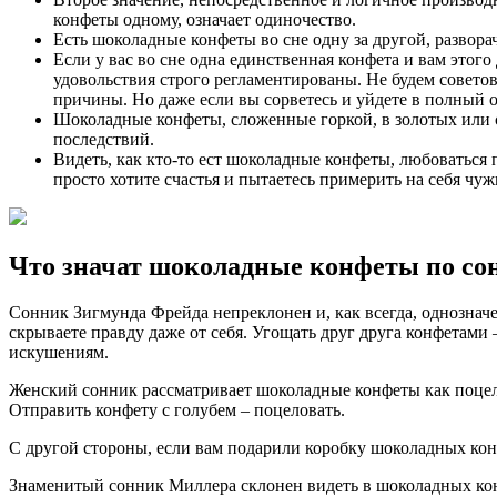
конфеты одному, означает одиночество.
Есть шоколадные конфеты во сне одну за другой, развора
Если у вас во сне одна единственная конфета и вам этог
удовольствия строго регламентированы. Не будем советова
причины. Но даже если вы сорветесь и уйдете в полный о
Шоколадные конфеты, сложенные горкой, в золотых или с
последствий.
Видеть, как кто-то ест шоколадные конфеты, любоваться п
просто хотите счастья и пытаетесь примерить на себя чуж
Что значат шоколадные конфеты по со
Сонник Зигмунда Фрейда непреклонен и, как всегда, однозначе
скрываете правду даже от себя. Угощать друг друга конфетами 
искушениям.
Женский сонник рассматривает шоколадные конфеты как поцел
Отправить конфету с голубем – поцеловать.
С другой стороны, если вам подарили коробку шоколадных кон
Знаменитый сонник Миллера склонен видеть в шоколадных кон