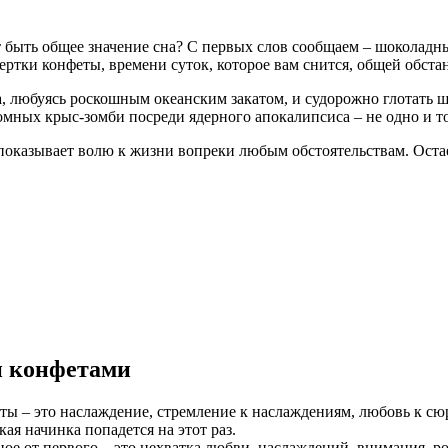
 быть общее значение сна? С первых слов сообщаем – шоколадн
ертки конфеты, времени суток, которое вам снится, общей обста
, любуясь роскошным океанским закатом, и судорожно глотать 
ромных крыс-зомби посреди ядерного апокалипсиса – не одно и то
 показывает волю к жизни вопреки любым обстоятельствам. Оста
и конфетами
еты – это наслаждение, стремление к наслаждениям, любовь к сю
ая начинка попадется на этот раз.
ное от первого – это нехватка любви, наслаждений, внимания, 