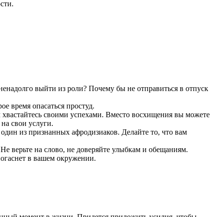
сти.
 ненадолго выйти из роли? Почему бы не отправиться в отпуск
ое время опасаться простуд.
м хвастайтесь своими успехами. Вместо восхищения вы можете
на свои услуги.
 один из признанных афродизиаков. Делайте то, что вам
 Не верьте на слово, не доверяйте улыбкам и обещаниям.
погаснет в вашем окружении.
анный момент в жизни. Придется приложить усилия, чтобы