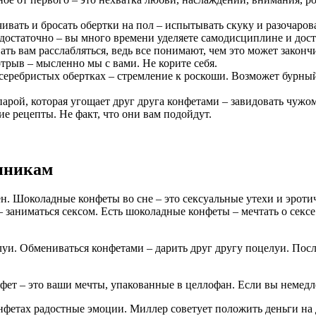
чивать и бросать обертки на пол – испытывать скуку и разочаров
о достаточно – вы много времени уделяете самодисциплине и до
ть вам расслабляться, ведь все понимают, чем это может закончит
трыв – мысленно мы с вами. Не корите себя.
еребристых обертках – стремление к роскоши. Возможет бурный
арой, которая угощает друг друга конфетами – завидовать чужому
ие рецепты. Не факт, что они вам подойдут.
нникам
н. Шоколадные конфеты во сне – это сексуальные утехи и эроти
– заниматься сексом. Есть шоколадные конфеты – мечтать о секс
уи. Обмениваться конфетами – дарить друг другу поцелуи. Посл
фет – это ваши мечты, упакованные в целлофан. Если вы немедл
фетах радостные эмоции. Миллер советует положить деньги на 