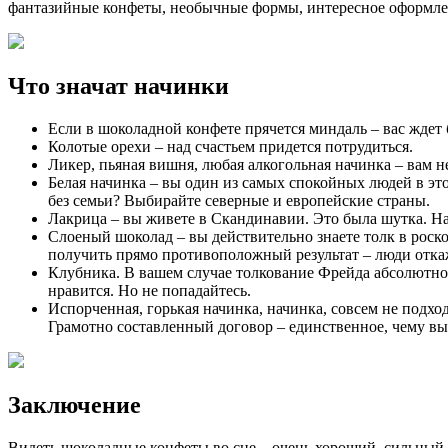
фантазийные конфеты, необычные формы, интересное оформлен
Что значат начинки
Если в шоколадной конфете прячется миндаль – вас ждет 
Колотые орехи – над счастьем придется потрудиться.
Ликер, пьяная вишня, любая алкогольная начинка – вам н
Белая начинка – вы один из самых спокойных людей в это
без семьи? Выбирайте северные и европейские страны.
Лакрица – вы живете в Скандинавии. Это была шутка. На с
Слоеный шоколад – вы действительно знаете толк в роск
получить прямо противоположный результат – люди откаж
Клубника. В вашем случае толкование Фрейда абсолютно с
нравится. Но не попадайтесь.
Испорченная, горькая начинка, начинка, совсем не подход
Грамотно составленный договор – единственное, чему вы
Заключение
Видеть шоколадные конфеты во сне – очень хороший, сильный 