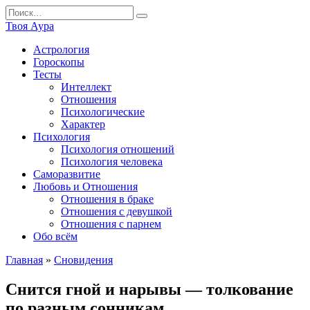
Перейти
Search
к
for:
Твоя Аура
содержанию
Астрология
Гороскопы
Тесты
Интеллект
Отношения
Психологические
Характер
Психология
Психология отношений
Психология человека
Саморазвитие
Любовь и Отношения
Отношения в браке
Отношения с девушкой
Отношения с парнем
Обо всём
Главная
»
Сновидения
Снится гной и нарывы — толкование
по разным сонникам