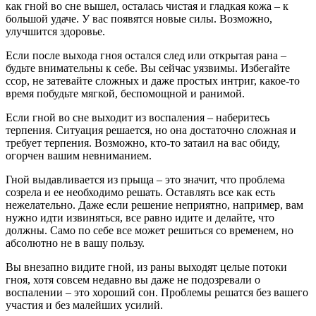
как гной во сне вышел, осталась чистая и гладкая кожа – к
большой удаче. У вас появятся новые силы. Возможно,
улучшится здоровье.
Если после выхода гноя остался след или открытая рана –
будьте внимательны к себе. Вы сейчас уязвимы. Избегайте
ссор, не затевайте сложных и даже простых интриг, какое-то
время побудьте мягкой, беспомощной и ранимой.
Если гной во сне выходит из воспаления – наберитесь
терпения. Ситуация решается, но она достаточно сложная и
требует терпения. Возможно, кто-то затаил на вас обиду,
огорчен вашим невниманием.
Гной выдавливается из прыща – это значит, что проблема
созрела и ее необходимо решать. Оставлять все как есть
нежелательно. Даже если решение неприятно, например, вам
нужно идти извиняться, все равно идите и делайте, что
должны. Само по себе все может решиться со временем, но
абсолютно не в вашу пользу.
Вы внезапно видите гной, из раны выходят целые потоки
гноя, хотя совсем недавно вы даже не подозревали о
воспалении – это хороший сон. Проблемы решатся без вашего
участия и без малейших усилий.