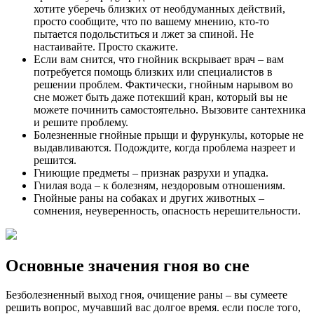
хотите уберечь близких от необдуманных действий,
просто сообщите, что по вашему мнению, кто-то
пытается подольститься и лжет за спиной. Не
настаивайте. Просто скажите.
Если вам снится, что гнойник вскрывает врач – вам
потребуется помощь близких или специалистов в
решении проблем. Фактически, гнойным нарывом во
сне может быть даже потекший кран, который вы не
можете починить самостоятельно. Вызовите сантехника
и решите проблему.
Болезненные гнойные прыщи и фурункулы, которые не
выдавливаются. Подождите, когда проблема назреет и
решится.
Гниющие предметы – признак разрухи и упадка.
Гнилая вода – к болезням, нездоровым отношениям.
Гнойные раны на собаках и других животных –
сомнения, неуверенность, опасность нерешительности.
Основные значения гноя во сне
Безболезненный выход гноя, очищение раны – вы сумеете
решить вопрос, мучавший вас долгое время. если после того,