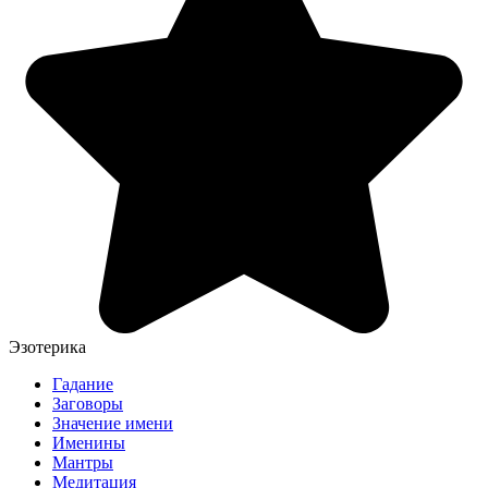
Эзотерика
Гадание
Заговоры
Значение имени
Именины
Мантры
Медитация