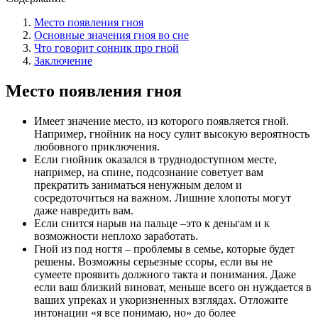
Место появления гноя
Основные значения гноя во сне
Что говорит сонник про гной
Заключение
Место появления гноя
Имеет значение место, из которого появляется гной.
Например, гнойник на носу сулит высокую вероятность
любовного приключения.
Если гнойник оказался в труднодоступном месте,
например, на спине, подсознание советует вам
прекратить заниматься ненужным делом и
сосредоточиться на важном. Лишние хлопоты могут
даже навредить вам.
Если снится нарыв на пальце –это к деньгам и к
возможности неплохо заработать.
Гной из под ногтя – проблемы в семье, которые будет
решены. Возможны серьезные ссоры, если вы не
сумеете проявить должного такта и понимания. Даже
если ваш близкий виноват, меньше всего он нуждается в
ваших упреках и укоризненных взглядах. Отложите
интонации «я все понимаю, но» до более