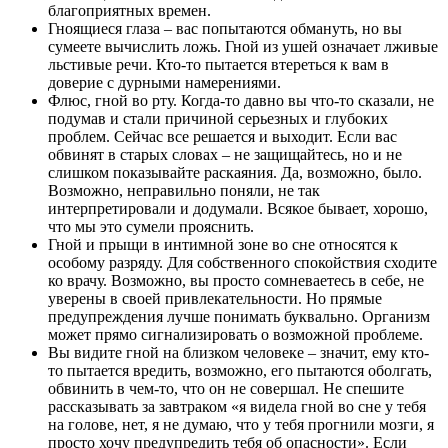
благоприятных времен.
Гноящиеся глаза – вас попытаются обмануть, но вы
сумеете вычислить ложь. Гной из ушей означает лживые
льстивые речи. Кто-то пытается втереться к вам в
доверие с дурными намерениями.
Флюс, гной во рту. Когда-то давно вы что-то сказали, не
подумав и стали причиной серьезных и глубоких
проблем. Сейчас все решается и выходит. Если вас
обвинят в старых словах – не защищайтесь, но и не
слишком показывайте раскаяния. Да, возможно, было.
Возможно, неправильно поняли, не так
интерпретировали и додумали. Всякое бывает, хорошо,
что мы это сумели прояснить.
Гной и прыщи в интимной зоне во сне относятся к
особому разряду. Для собственного спокойствия сходите
ко врачу. Возможно, вы просто сомневаетесь в себе, не
уверены в своей привлекательности. Но прямые
предупреждения лучше понимать буквально. Организм
может прямо сигнализировать о возможной проблеме.
Вы видите гной на близком человеке – значит, ему кто-
то пытается вредить, возможно, его пытаются оболгать,
обвинить в чем-то, что он не совершал. Не спешите
рассказывать за завтраком «я видела гной во сне у тебя
на голове, нет, я не думаю, что у тебя прогнили мозги, я
просто хочу предупредить тебя об опасности». Если