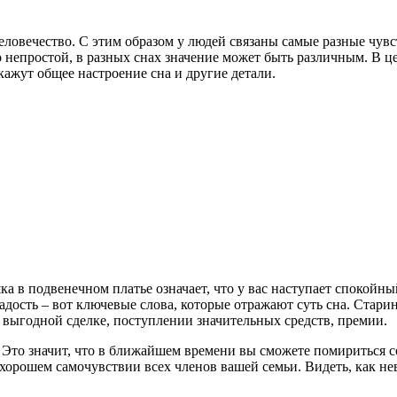
еловечество. С этим образом у людей связаны самые разные чувст
о непростой, в разных снах значение может быть различным. В ц
кажут общее настроение сна и другие детали.
а в подвенечном платье означает, что у вас наступает спокойны
радость – вот ключевые слова, которые отражают суть сна. Стар
 выгодной сделке, поступлении значительных средств, премии.
 Это значит, что в ближайшем времени вы сможете помириться с
о хорошем самочувствии всех членов вашей семьи. Видеть, как не