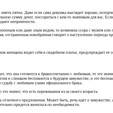
 иметь пятна. Даже если сама девушка выглядит хорошо, испорче
ьную сумму денег, поссориться с кем-то значимым для вас. Если
жидают неприятности.
строенным или даже злым видом, то возможна ссора с мужем или
ая, отстраненная новобрачная говорит о наступлении периода п
ором женщина видит себя в свадебном платье, предупреждает ее о
ит, что она готовится к бракосочетанию с любимым, то это значи
бытия и слишком беспокоится о будущем замужестве, и это беспок
ою судьбу с любимым узами официального брака.
это значит, что есть переживания из-за своего возраста.
ть отличного предложения. Может быть, речь идет о замужестве,
вительно придется жениться по необходимости.