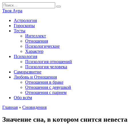
Перейти
Search
к
for:
Твоя Аура
содержанию
Астрология
Гороскопы
Тесты
Интеллект
Отношения
Психологические
Характер
Психология
Психология отношений
Психология человека
Саморазвитие
Любовь и Отношения
Отношения в браке
Отношения с девушкой
Отношения с парнем
Обо всём
Главная
»
Сновидения
Значение сна, в котором снится невест