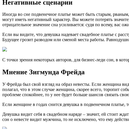
Негативные сценарии
Иногда во сне подвенечное платье может быть старым, рваным,
могут иметь негативный характер. Вы можете потерять значител
отрицательное значение сна усиливается: судя по всему, вас о
Если вы видите, что девушка надевает свадебное платье с рас
Будущее грозит разводом или сменой места работы. Равнодушн
С точки зрения некоторых авторов, для бизнес-леди сон, в кот
Мнение Зигмунда Фрейда
У Фрейда был свой взгляд на образ невесты. Если женщина вид
полагал, что в этом случае женщина, скорее всего, торопит со
проблеме спокойнее, то у нее будет больше шансов связать св
Если женщине в годах снится девушка в подвенечном платье, то 
Девушка видит себя в свадебном наряде – значит, ей стоит жда
сон о невесте видит мужчина, то не исключено, что ему дейст