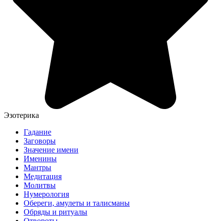
Эзотерика
Гадание
Заговоры
Значение имени
Именины
Мантры
Медитация
Молитвы
Нумерология
Обереги, амулеты и талисманы
Обряды и ритуалы
Отвороты