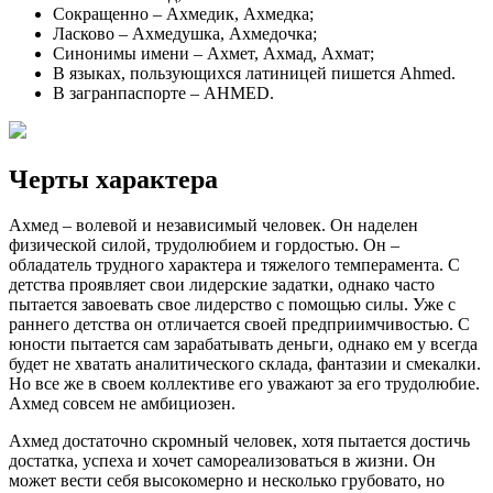
Сокращенно – Ахмедик, Ахмедка;
Ласково – Ахмедушка, Ахмедочка;
Синонимы имени – Ахмет, Ахмад, Ахмат;
В языках, пользующихся латиницей пишется Ahmed.
В загранпаспорте – AHMED.
Черты характера
Ахмед – волевой и независимый человек. Он наделен
физической силой, трудолюбием и гордостью. Он –
обладатель трудного характера и тяжелого темперамента. С
детства проявляет свои лидерские задатки, однако часто
пытается завоевать свое лидерство с помощью силы. Уже с
раннего детства он отличается своей предприимчивостью. С
юности пытается сам зарабатывать деньги, однако ем у всегда
будет не хватать аналитического склада, фантазии и смекалки.
Но все же в своем коллективе его уважают за его трудолюбие.
Ахмед совсем не амбициозен.
Ахмед достаточно скромный человек, хотя пытается достичь
достатка, успеха и хочет самореализоваться в жизни. Он
может вести себя высокомерно и несколько грубовато, но