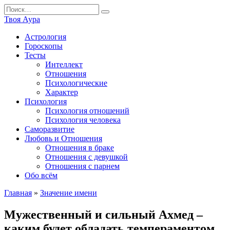
Перейти
Search
к
for:
Твоя Аура
содержанию
Астрология
Гороскопы
Тесты
Интеллект
Отношения
Психологические
Характер
Психология
Психология отношений
Психология человека
Саморазвитие
Любовь и Отношения
Отношения в браке
Отношения с девушкой
Отношения с парнем
Обо всём
Главная
»
Значение имени
Мужественный и сильный Ахмед –
каким будет обладать темпераментом