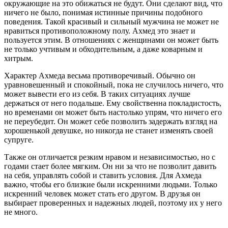
окружающие на это обижаться не будут. Они сделают вид, что
ничего не было, понимая истинные причины подобного
поведения. Такой красивый и сильный мужчина не может не
нравиться противоположному полу. Ахмед это знает и
пользуется этим. В отношениях с женщинами он может быть
не только учтивым и обходительным, а даже коварным и
хитрым.
Характер Ахмеда весьма противоречивый. Обычно он
уравновешенный и спокойный, пока не случилось ничего, что
может вывести его из себя. В таких ситуациях лучше
держаться от него подальше. Ему свойственна покладистость,
но временами он может быть настолько упрям, что ничего его
не переубедит. Он может себе позволить задержать взгляд на
хорошенькой девушке, но никогда не станет изменять своей
супруге.
Также он отличается резким нравом и независимостью, но с
годами стает более мягким. Он ни за что не позволит давить
на себя, управлять собой и ставить условия. Для Ахмеда
важно, чтобы его близкие были искренними людьми. Только
искренний человек может стать его другом. В друзья он
выбирает проверенных и надежных людей, поэтому их у него
не много.