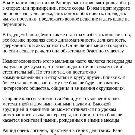
В компании сверстников Рашиду часто доверяют роль арбитра
в спорах или примирении, после ссоры. В нем видят мудрого
не по возрасту человека, способного обосновать, оправдать
чьи-то поступки, предложить верное решение и дать шанс на
перемирие.
В будущем Рашид будет также стараться избегать конфликтов,
все больше проявляя свою дипломатичность, деликатность,
сдержанность и аккуратность. Он не любит много говорить,
но если вещает речь, то она обязательно будет по существу.
Немногословность этого мальчика часто является поводом для
окружающих думать, что малыш достаточно замкнутый и
стеснительный. Но это не так, он достаточно
коммуникабельный и открытый в кругу друзей, близких. В
более старшем возрасте ему все больше будет не хватать
интересного общества, общения и внимания окружающих.
Старшие классы запомнятся Рашиду его увлеченностью
математикой и другими точными науками. Высокой
эрудицией и знаниями он может отличаться по урокам
иностранного языка, литературы, истории, но это больше
касается носителей имени, рожденных в зимние месяцы.
Рашид очень логичен, практичен в своих действиях. Рано