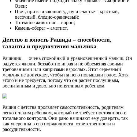
Значение имени подходит знаку зодиака – Скорпион и
Овен;
Цвет, притягивающий удачу и счастье – красный,
песочный, бледно-оранжевый;
Тотемное животное – ворон;
Камень-оберег – аметист.
Детство и юность Рашида – способности,
таланты и предпочтения мальчика
Рашидик — очень спокойный и уравновешенный малыш. Он
радуется жизни, беззаботно играя и не обременяя своими
требованиями или капризами взрослых. Этот серьезный
мальчик не допускает, чтобы на него повышали голос. Хотя
этого и не требуется, потому что он растет послушным,
воспитанным и довольно понятливым ребенком.
Рашид с детства проявляет самостоятельность, родителям
легко с таким ребенком, который не требует постоянного и
тотального контроля. Они рано начинают ему доверять, так
как уверенны в его порядочности, ответственности и
рассудительности.