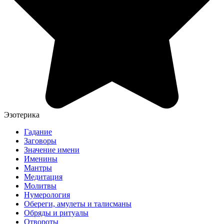
Эзотерика
Гадание
Заговоры
Значение имени
Именины
Мантры
Медитация
Молитвы
Нумерология
Обереги, амулеты и талисманы
Обряды и ритуалы
Отвороты