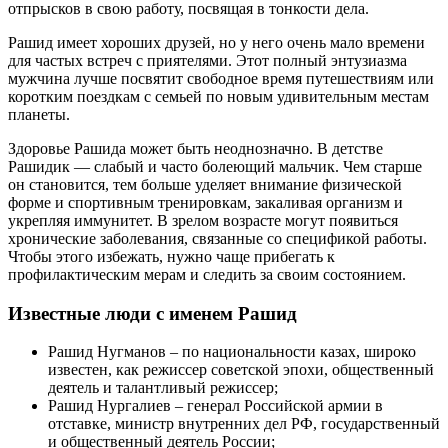
отпрысков в свою работу, посвящая в тонкости дела.
Рашид имеет хороших друзей, но у него очень мало времени
для частых встреч с приятелями. Этот полный энтузиазма
мужчина лучше посвятит свободное время путешествиям или
коротким поездкам с семьей по новым удивительным местам
планеты.
Здоровье Рашида может быть неоднозначно. В детстве
Рашидик — слабый и часто болеющий мальчик. Чем старше
он становится, тем больше уделяет внимание физической
форме и спортивным тренировкам, закаливая организм и
укрепляя иммунитет. В зрелом возрасте могут появиться
хронические заболевания, связанные со спецификой работы.
Чтобы этого избежать, нужно чаще прибегать к
профилактическим мерам и следить за своим состоянием.
Известные люди с именем Рашид
Рашид Нугманов – по национальности казах, широко
известен, как режиссер советской эпохи, общественный
деятель и талантливый режиссер;
Рашид Нургалиев – генерал Российской армии в
отставке, министр внутренних дел РФ, государственный
и общественный деятель России;