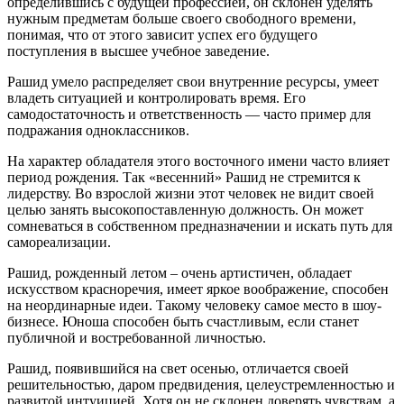
определившись с будущей профессией, он склонен уделять
нужным предметам больше своего свободного времени,
понимая, что от этого зависит успех его будущего
поступления в высшее учебное заведение.
Рашид умело распределяет свои внутренние ресурсы, умеет
владеть ситуацией и контролировать время. Его
самодостаточность и ответственность — часто пример для
подражания одноклассников.
На характер обладателя этого восточного имени часто влияет
период рождения. Так «весенний» Рашид не стремится к
лидерству. Во взрослой жизни этот человек не видит своей
целью занять высокопоставленную должность. Он может
сомневаться в собственном предназначении и искать путь для
самореализации.
Рашид, рожденный летом – очень артистичен, обладает
искусством красноречия, имеет яркое воображение, способен
на неординарные идеи. Такому человеку самое место в шоу-
бизнесе. Юноша способен быть счастливым, если станет
публичной и востребованной личностью.
Рашид, появившийся на свет осенью, отличается своей
решительностью, даром предвидения, целеустремленностью и
развитой интуицией. Хотя он не склонен доверять чувствам, а