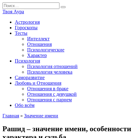
Перейти
Search
к
for:
Твоя Аура
содержанию
Астрология
Гороскопы
Тесты
Интеллект
Отношения
Психологические
Характер
Психология
Психология отношений
Психология человека
Саморазвитие
Любовь и Отношения
Отношения в браке
Отношения с девушкой
Отношения с парнем
Обо всём
Главная
»
Значение имени
Рашид – значение имени, особенности
характера и судьба