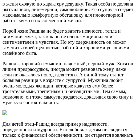
в жены схожую по характеру девушку. Такая особа не должна
быть алчной, лицемерной, самолюбивой. Его супруга создает
максимально комфортную обстановку для плодотворной
работы мужа и их совместной жизни.
Порой жене Рашида не будет хватать нежности, тепла и
внимания мужа, так как он не очень эмоционален и
сентиментален в чувствах. Но эту сдержанность он может
заменить своей щедростью, заботой и хорошими условиями
семейного быта.
Рашид – хороший семьянин, надежный, верный муж. Хотя он
лишен предрассудков, иногда может ревновать жену, даже
если не оказалось повода для этого. А виной тому станет
большая разница в возрасте с супругой. Мужчина любит
очень молодых женщин, которые кажутся ему более
трогательными, трепетными и беззащитными. Тем самым,
возможно, он тоже самоутверждается, доказывая свою силу и
мужскую состоятельность.
Для детей отец-Рашид всегда пример надежности,
порядочности и мудрости. Его любовь к детям не сводится
только к финансовой обеспеченности, он старается вовлекать