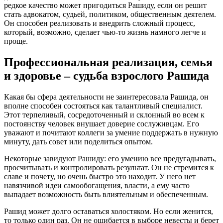
редкое качество может пригодиться Рашиду, если он решит
стать адвокатом, судьей, политиком, общественным деятелем.
Он способен реализовать и внедрить сложный процесс,
который, возможно, сделает чью-то жизнь намного легче и
проще.
Профессиональная реализация, семья
и здоровье – судьба взрослого Рашида
Какая бы сфера деятельности не заинтересовала Рашида, он
вполне способен состояться как талантливый специалист.
Этот терпеливый, сосредоточенный и склонный во всем к
постоянству человек внушает доверие сослуживцам. Его
уважают и почитают коллеги за умение поддержать в нужную
минуту, дать совет или поделиться опытом.
Некоторые завидуют Рашиду: его умению все предугадывать,
просчитывать и контролировать результат. Он не стремится к
славе и почету, но очень быстро это находит. У него нет
навязчивой идеи самообогащения, власти, а ему часто
выпадает возможность быть влиятельным и обеспеченным.
Рашид может долго оставаться холостяком. Но если женится,
то только один раз. Он не ошибается в выборе невесты и берет