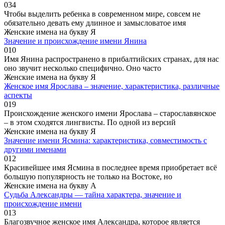
0
34
Чтобы выделить ребенка в современном мире, совсем не
обязательно девать ему длинное и замысловатое имя
Женские имена на букву Я
Значение и происхождение имени Янина
0
10
Имя Янина распространено в прибалтийских странах, для нас
оно звучит несколько специфично. Оно часто
Женские имена на букву Я
Женское имя Ярослава – значение, характеристика, различные
аспекты
0
19
Происхождение женского имени Ярослава – старославянское
– в этом сходятся лингвисты. По одной из версий
Женские имена на букву Я
Значение имени Ясмина: характеристика, совместимость с
другими именами
0
12
Красивейшее имя Ясмина в последнее время приобретает всё
большую популярность не только на Востоке, но
Женские имена на букву А
Судьба Александры — тайна характера, значение и
происхождение имени
0
13
Благозвучное женское имя Александра, которое является