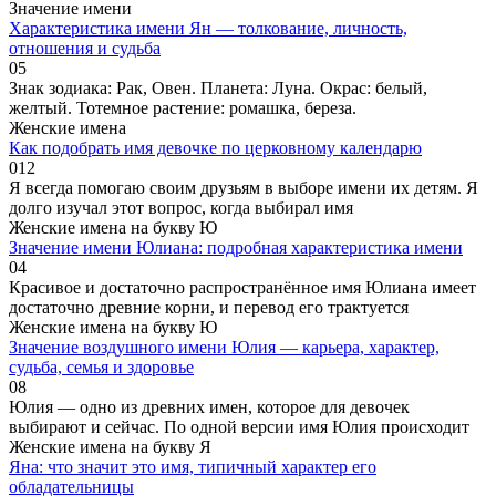
Значение имени
Характеристика имени Ян — толкование, личность,
отношения и судьба
0
5
Знак зодиака: Рак, Овен. Планета: Луна. Окрас: белый,
желтый. Тотемное растение: ромашка, береза.
Женские имена
Как подобрать имя девочке по церковному календарю
0
12
Я всегда помогаю своим друзьям в выборе имени их детям. Я
долго изучал этот вопрос, когда выбирал имя
Женские имена на букву Ю
Значение имени Юлиана: подробная характеристика имени
0
4
Красивое и достаточно распространённое имя Юлиана имеет
достаточно древние корни, и перевод его трактуется
Женские имена на букву Ю
Значение воздушного имени Юлия — карьера, характер,
судьба, семья и здоровье
0
8
Юлия — одно из древних имен, которое для девочек
выбирают и сейчас. По одной версии имя Юлия происходит
Женские имена на букву Я
Яна: что значит это имя, типичный характер его
обладательницы