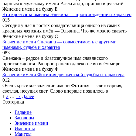
парным к мужскому имени Александр, пришло в русский
Женские имена на букву Е
Что кроется за именем Эльвина — происхождение и характер
0
15
Сегодня у нас в гостях обладательница одного из самых
красивых женских имён — Эльвина. Что же можно сказать
Женские имена на букву С
Значение имени Снежана — совместимость с другими
именами, судьба и характер
0
83
Снежана – редкое и благозвучное имя славянского
происхождения. Распространено далеко не во всём мире
Женские имена на букву Ф
Значение имени Фотиния для женской судьбы и характера
0
12
Очень красивое значение имени Фотинья — светозарная,
светлая, несущая свет. Слово впервые появилось в
Пагинация
1
2
…
17
Далее
записей
Эзотерика
Гадание
Заговоры
Значение имени
Именины
Мантры